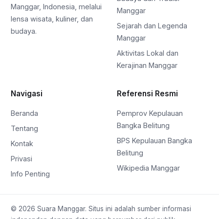
Manggar, Indonesia, melalui
Manggar
lensa wisata, kuliner, dan
Sejarah dan Legenda
budaya.
Manggar
Aktivitas Lokal dan
Kerajinan Manggar
Navigasi
Referensi Resmi
Beranda
Pemprov Kepulauan
Bangka Belitung
Tentang
BPS Kepulauan Bangka
Kontak
Belitung
Privasi
Wikipedia Manggar
Info Penting
© 2026 Suara Manggar. Situs ini adalah sumber informasi