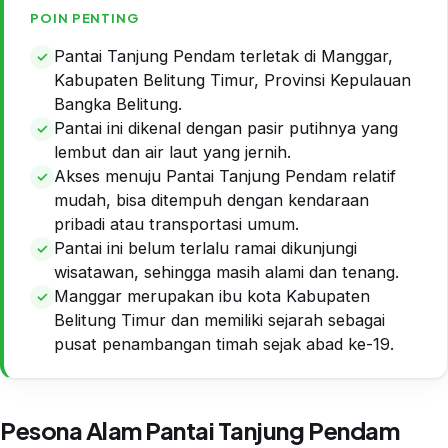
POIN PENTING
Pantai Tanjung Pendam terletak di Manggar,
Kabupaten Belitung Timur, Provinsi Kepulauan
Bangka Belitung.
Pantai ini dikenal dengan pasir putihnya yang
lembut dan air laut yang jernih.
Akses menuju Pantai Tanjung Pendam relatif
mudah, bisa ditempuh dengan kendaraan
pribadi atau transportasi umum.
Pantai ini belum terlalu ramai dikunjungi
wisatawan, sehingga masih alami dan tenang.
Manggar merupakan ibu kota Kabupaten
Belitung Timur dan memiliki sejarah sebagai
pusat penambangan timah sejak abad ke-19.
Pesona Alam Pantai Tanjung Pendam